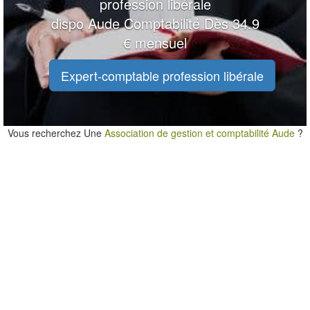
profession libérale
dispo Aude Comptabilité Dès 34.9
€ mensuel
Expert-comptable profession libérale
Vous recherchez Une
Association de gestion et comptabilité Aude
?
10 km
10 km
5 mi